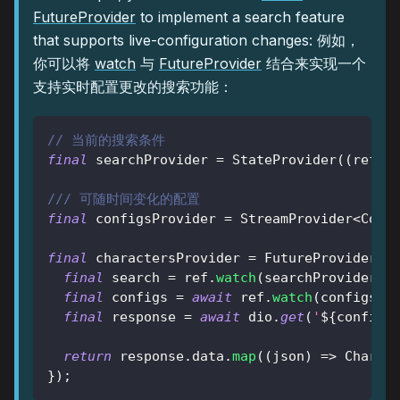
FutureProvider
to implement a search feature
that supports live-configuration changes: 例如，
你可以将
watch
与
FutureProvider
结合来实现一个
支持实时配置更改的搜索功能：
// 当前的搜索条件
final
 searchProvider 
=
StateProvider
(
(
ref
)
/// 可随时间变化的配置
final
 configsProvider 
=
StreamProvider
<
Conf
final
 charactersProvider 
=
FutureProvider
<
L
final
 search 
=
 ref
.
watch
(
searchProvider
)
;
final
 configs 
=
await
 ref
.
watch
(
configsPr
final
 response 
=
await
 dio
.
get
(
'
${
configs
return
 response
.
data
.
map
(
(
json
)
=
>
Charac
}
)
;