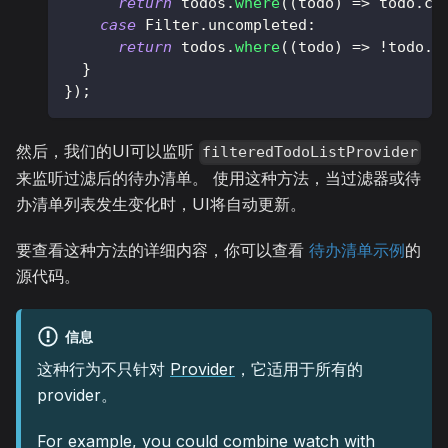
return
 todos
.
where
(
(
todo
)
=
>
 todo
.
co
case
Filter
.
uncompleted
:
return
 todos
.
where
(
(
todo
)
=
>
!
todo
.
c
}
}
)
;
然后，我们的UI可以监听
filteredTodoListProvider
来监听过滤后的待办清单。 使用这种方法，当过滤器或待
办清单列表发生变化时，UI将自动更新。
要查看这种方法的详细内容，你可以查看
待办清单示例
的
源代码。
信息
这种行为不只针对
Provider
，它适用于所有的
provider。
For example, you could combine
watch
with