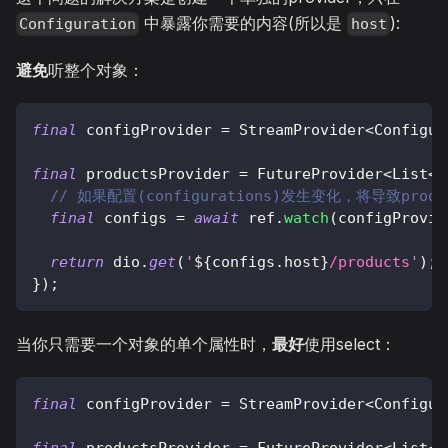
中暴露你需要的内容(所以是
):
Configuration
host
避免
听整个对象：
final
 configProvider 
=
StreamProvider
<
Configur
final
 productsProvider 
=
FutureProvider
<
List
<
P
// 如果配置(configurations)发生变化，将导致produ
final
 configs 
=
await
 ref
.
watch
(
configProvid
return
 dio
.
get
(
'
${
configs
.
host
}
/products'
)
;
}
)
;
当你只需要一个对象的单个属性时，
最好
使用select：
final
 configProvider 
=
StreamProvider
<
Configur
final
 productsProvider 
=
FutureProvider
<
List
<
P