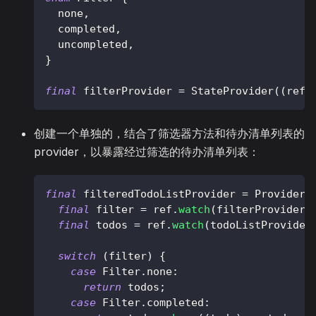
  none
,
  completed
,
  uncompleted
,
}
final
 filterProvider 
=
StateProvider
(
(
ref
)
创建一个单独的，结合了筛选器方法和待办清单列表的
provider，以暴露经过筛选的待办清单列表：
final
 filteredTodoListProvider 
=
Provider
<
final
 filter 
=
 ref
.
watch
(
filterProvider
)
final
 todos 
=
 ref
.
watch
(
todoListProvider
switch
(
filter
)
{
case
Filter
.
none
:
return
 todos
;
case
Filter
.
completed
: