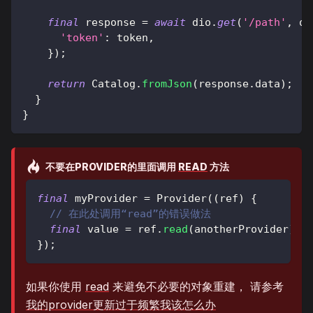
final
 response 
=
await
 dio
.
get
(
'/path'
,
 qu
'token'
:
 token
,
}
)
;
return
Catalog
.
fromJson
(
response
.
data
)
;
}
}
不要
在PROVIDER的里面调用
READ
方法
final
 myProvider 
=
Provider
(
(
ref
)
{
// 在此处调用“read”的错误做法
final
 value 
=
 ref
.
read
(
anotherProvider
)
;
}
)
;
如果你使用
read
来避免不必要的对象重建， 请参考
我的provider更新过于频繁我该怎么办