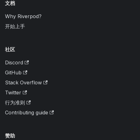
文档
Why Riverpod?
开始上手
社区
Discord
GitHub
Stack Overflow
Twitter
行为准则
Contributing guide
赞助