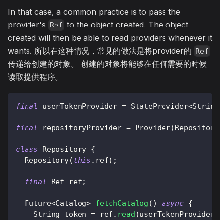
In that case, a common practice is to pass the
provider's
to the object created. The object
Ref
created will then be able to read providers whenever it
wants. 所以在这种情况，常见的做法是将provider的
Ref
传递给创建的对象。 创建的对象将能够在任何需要的时候
读取提供程序。
final
 userTokenProvider 
=
StateProvider
<
String
final
 repositoryProvider 
=
Provider
(
Repository
class
Repository
{
Repository
(
this
.
ref
)
;
final
Ref
 ref
;
Future
<
Catalog
>
fetchCatalog
(
)
async
{
String
 token 
=
 ref
.
read
(
userTokenProvider
)