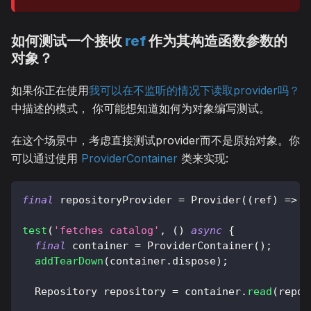
如何测试一个接收
ref
作为其构造函数参数的
对象？
如果你正在使用
我可以在不监听的情况下读取provider吗？
中描述的模式， 你可能想知道如何为对象编写测试。
在这个场景中，考虑直接测试provider而不是原始对象。你
可以通过使用
ProviderContainer
类来实现:
final
 repositoryProvider 
=
Provider
(
(
ref
)
=
>
R
test
(
'fetches catalog'
,
(
)
async
{
final
 container 
=
ProviderContainer
(
)
;
addTearDown
(
container
.
dispose
)
;
Repository
 repository 
=
 container
.
read
(
repos