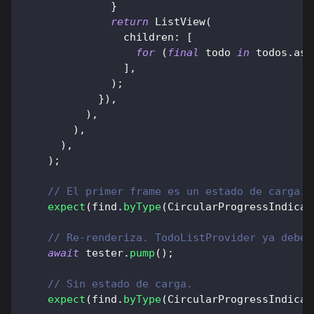
}
return
ListView
(
                children
:
[
for
(
final
 todo 
in
 todos
.
asD
]
,
)
;
}
)
,
)
,
)
,
)
,
)
;
// El primer frame es un estado de carga.
expect
(
find
.
byType
(
CircularProgressIndicat
// Re-renderiza. TodoListProvider ya deber
await
 tester
.
pump
(
)
;
// Sin estado de carga.
expect
(
find
.
byType
(
CircularProgressIndicat