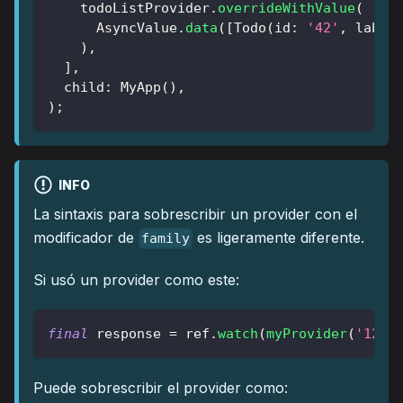
    todoListProvider
.
overrideWithValue
(
AsyncValue
.
data
(
[
Todo
(
id
:
'42'
,
 label
)
,
]
,
  child
:
MyApp
(
)
,
)
;
INFO
La sintaxis para sobrescribir un provider con el
modificador de
es ligeramente diferente.
family
Si usó un provider como este:
final
 response 
=
 ref
.
watch
(
myProvider
(
'1234
Puede sobrescribir el provider como: