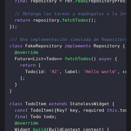
final
 repository 
=
 ref
.
read
(
repositoryProvid
// Obtenga las tareas y expóngalos a la inte
return
 repository
.
fetchTodos
(
)
;
}
)
;
/// Una implementación simulada de Repository 
class
FakeRepository
implements
Repository
{
@override
Future
<
List
<
Todo
>
>
fetchTodos
(
)
async
{
return
[
Todo
(
id
:
'42'
,
 label
:
'Hello world'
,
 com
]
;
}
}
class
TodoItem
extends
StatelessWidget
{
const
TodoItem
(
{
Key
?
 key
,
 required 
this
.
todo
final
Todo
 todo
;
@override
Widget
build
(
BuildContext
 context
)
{