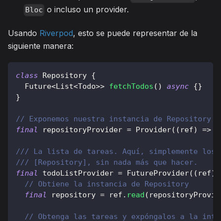
o incluso un provider.
Bloc
Usando
Riverpod
, esto se puede representar de la
siguiente manera:
class
Repository
{
Future
<
List
<
Todo
>
>
fetchTodos
(
)
async
{
}
}
// Exponemos nuestra instancia de Repository e
final
 repositoryProvider 
=
Provider
(
(
ref
)
=
>
R
/// La lista de tareas. Aquí, simplemente los 
/// [Repository], sin nada más que hacer.
final
 todoListProvider 
=
FutureProvider
(
(
ref
)
// Obtiene la instancia de Repository
final
 repository 
=
 ref
.
read
(
repositoryProvid
// Obtenga las tareas y expóngalos a la inte