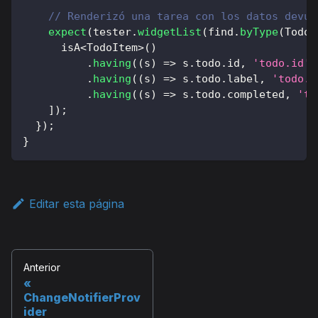
// Renderizó una tarea con los datos devue
expect
(
tester
.
widgetList
(
find
.
byType
(
TodoI
      isA
<
TodoItem
>
(
)
.
having
(
(
s
)
=
>
 s
.
todo
.
id
,
'todo.id'
,
.
having
(
(
s
)
=
>
 s
.
todo
.
label
,
'todo.l
.
having
(
(
s
)
=
>
 s
.
todo
.
completed
,
'to
]
)
;
}
)
;
}
Editar esta página
Anterior
ChangeNotifierProv
ider