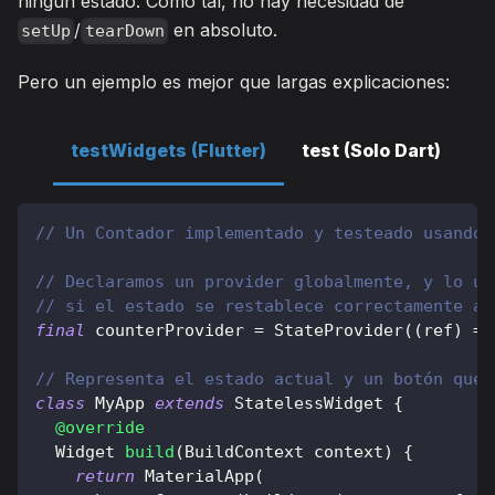
ningún estado. Como tal, no hay necesidad de
/
en absoluto.
setUp
tearDown
Pero un ejemplo es mejor que largas explicaciones:
testWidgets (Flutter)
test (Solo Dart)
// Un Contador implementado y testeado usando 
// Declaramos un provider globalmente, y lo us
// si el estado se restablece correctamente a 
final
 counterProvider 
=
StateProvider
(
(
ref
)
=
>
// Representa el estado actual y un botón que 
class
MyApp
extends
StatelessWidget
{
@override
Widget
build
(
BuildContext
 context
)
{
return
MaterialApp
(