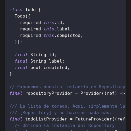
class
Todo
{
Todo
(
{
    required 
this
.
id
,
    required 
this
.
label
,
    required 
this
.
completed
,
}
)
;
final
String
 id
;
final
String
 label
;
final
 bool completed
;
}
// Exponemos nuestra instancia de Repository e
final
 repositoryProvider 
=
Provider
(
(
ref
)
=
>
R
/// La lista de tareas. Aquí, simplemente la e
/// [Repository] y no hacemos nada más.
final
 todoListProvider 
=
FutureProvider
(
(
ref
)
// Obtiene la instancia del Repository