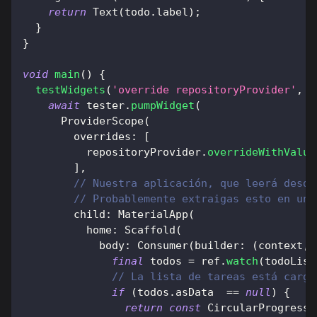
return
Text
(
todo
.
label
)
;
}
}
void
main
(
)
{
testWidgets
(
'override repositoryProvider'
,
(
await
 tester
.
pumpWidget
(
ProviderScope
(
        overrides
:
[
          repositoryProvider
.
overrideWithValue
]
,
// Nuestra aplicación, que leerá desde
// Probablemente extraigas esto en un 
        child
:
MaterialApp
(
          home
:
Scaffold
(
            body
:
Consumer
(
builder
:
(
context
,
 
final
 todos 
=
 ref
.
watch
(
todoList
// La lista de tareas está carga
if
(
todos
.
asData  
==
null
)
{
return
const
CircularProgressI