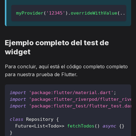
myProvider
(
'12345'
)
.
overrideWithValue
(
.
.
.
)
)
Ejemplo completo del test de
widget
Para concluir, aquí está el código completo completo
para nuestra prueba de Flutter.
import
'package:flutter/material.dart'
;
import
'package:flutter_riverpod/flutter_river
import
'package:flutter_test/flutter_test.dart
class
Repository
{
Future
<
List
<
Todo
>
>
fetchTodos
(
)
async
{
}
}