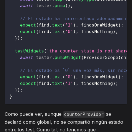
await
 tester
.
pump
(
)
;
// El estado ha incrementado adecuadamente
expect
(
find
.
text
(
'1'
)
,
 findsOneWidget
)
;
expect
(
find
.
text
(
'0'
)
,
 findsNothing
)
;
}
)
;
testWidgets
(
'the counter state is not shared
await
 tester
.
pumpWidget
(
ProviderScope
(
chil
// El estado es `0` una vez más, sin neces
expect
(
find
.
text
(
'0'
)
,
 findsOneWidget
)
;
expect
(
find
.
text
(
'1'
)
,
 findsNothing
)
;
}
)
;
}
Como puede ver, aunque
se
counterProvider
declaró como global, no se compartió ningún estado
entre los test. Como tal, no tenemos que