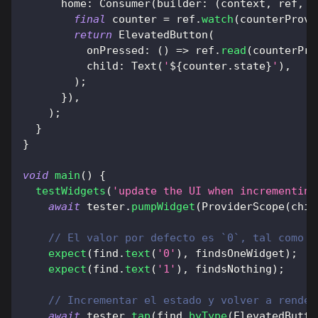
      home
:
Consumer
(
builder
:
(
context
,
 ref
,
 _
final
 counter 
=
 ref
.
watch
(
counterProvi
return
ElevatedButton
(
          onPressed
:
(
)
=
>
 ref
.
read
(
counterPro
          child
:
Text
(
'
${
counter
.
state
}
'
)
,
)
;
}
)
,
)
;
}
}
void
main
(
)
{
testWidgets
(
'update the UI when incrementing
await
 tester
.
pumpWidget
(
ProviderScope
(
chil
// El valor por defecto es `0`, tal como l
expect
(
find
.
text
(
'0'
)
,
 findsOneWidget
)
;
expect
(
find
.
text
(
'1'
)
,
 findsNothing
)
;
// Incrementar el estado y volver a render
await
 tester
.
tap
(
find
.
byType
(
ElevatedButto