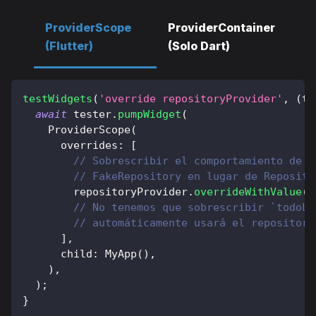
ProviderScope
ProviderContainer
(Flutter)
(Solo Dart)
testWidgets
(
'override repositoryProvider'
,
(
te
await
 tester
.
pumpWidget
(
ProviderScope
(
      overrides
:
[
// Sobrescribir el comportamiento de r
// FakeRepository en lugar de Reposito
        repositoryProvider
.
overrideWithValue
(
F
// No tenemos que sobrescribir `todoLi
// automáticamente usará el repository
]
,
      child
:
MyApp
(
)
,
)
,
)
;
}